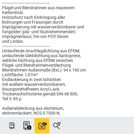
----------------------------------------
Flügel und Blendrahmen aus massivem
Kiefernholz.
Holzschutz nach Einbringung aller
Bohrungen und Fräsungen durch
Imprägnierung mit wasserverdünnbarer und
fungizider (pilz- und fäulnishemmender)
Imprägnierlasur, frei von PCP, Dioxin
und Lindan.
----------------------------------------
Umlaufende Anschlagdichtung aus EPDM,
umlaufende Gleitdichtung aus Santoprene,
seitliche Dichtung aus EPDM zwischen
Flügel- und Blendrahmenverblechung
Blendrahmen-Außenmaße (BxL): 94 x 160 cm
Lichtfläche: 1,07m²
Endlackierung in zwei Schichten
mit weißem wasserverdünnbarem,
lösungsmittelfreiem Acryl-Lack.
Trockenschichtstärke gemäß DIN 68 800,
Teil 3: 85 µ.
Außenabdeckung aus Aluminium,
einbrennlackiert, NCS S 7500-N.
----------------------------------------
Verglasung für erhöhten Einbruchschutz
mit:
Wärmedurchgangswert Uw = 1,3 W/(m²K),