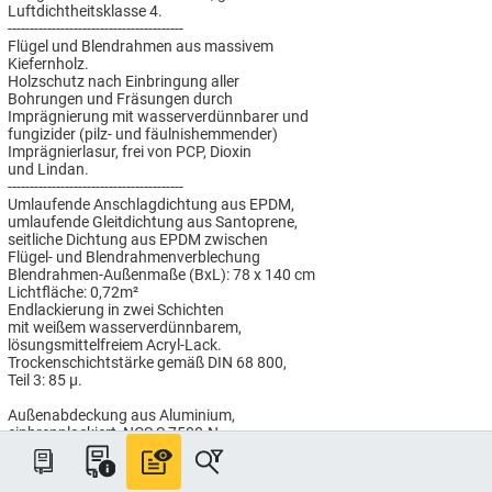
Luftdichtheitsklasse 4.
----------------------------------------
Flügel und Blendrahmen aus massivem
Kiefernholz.
Holzschutz nach Einbringung aller
Bohrungen und Fräsungen durch
Imprägnierung mit wasserverdünnbarer und
fungizider (pilz- und fäulnishemmender)
Imprägnierlasur, frei von PCP, Dioxin
und Lindan.
----------------------------------------
Umlaufende Anschlagdichtung aus EPDM,
umlaufende Gleitdichtung aus Santoprene,
seitliche Dichtung aus EPDM zwischen
Flügel- und Blendrahmenverblechung
Blendrahmen-Außenmaße (BxL): 78 x 140 cm
Lichtfläche: 0,72m²
Endlackierung in zwei Schichten
mit weißem wasserverdünnbarem,
lösungsmittelfreiem Acryl-Lack.
Trockenschichtstärke gemäß DIN 68 800,
Teil 3: 85 µ.
Außenabdeckung aus Aluminium,
einbrennlackiert, NCS S 7500-N.
----------------------------------------
THERMO Verglasung mit
sehr guten technischen Werten: