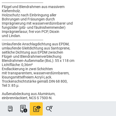
----------------------------------------
Flügel und Blendrahmen aus massivem
Kiefernholz.
Holzschutz nach Einbringung aller
Bohrungen und Fräsungen durch
Imprägnierung mit wasserverdünnbarer und
fungizider (pilz- und fäulnishemmender)
Imprägnierlasur, frei von PCP, Dioxin
und Lindan.
----------------------------------------
Umlaufende Anschlagdichtung aus EPDM,
umlaufende Gleitdichtung aus Santoprene,
seitliche Dichtung aus EPDM zwischen
Flügel- und Blendrahmenverblechung
Blendrahmen-Außenmaße (BxL): 55 x 118 cm
Lichtfläche: 0,36m²
Endlackierung in zwei Schichten
mit transparentem, wasserverdünnbarem,
lösungsmittelfreiem Acryl-Lack.
Trockenschichtstärke gemäß DIN 68 800,
Teil 3: 85 µ.
Außenabdeckung aus Aluminium,
einbrennlackiert, NCS S 7500-N.
----------------------------------------
ENERGIE PLUS Verglasung
Passivhaus tauglich, für besonders
hohen Wärmeschutz: Uw = 1,0 W/(m²K),