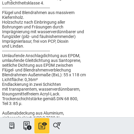
Luftdichtheitsklasse 4.
----------------------------------------
Flügel und Blendrahmen aus massivem
Kiefernholz.
Holzschutz nach Einbringung aller
Bohrungen und Fräsungen durch
Imprägnierung mit wasserverdünnbarer und
fungizider (pilz- und fäulnishemmender)
Imprägnierlasur, frei von PCP, Dioxin
und Lindan.
----------------------------------------
Umlaufende Anschlagdichtung aus EPDM,
umlaufende Gleitdichtung aus Santoprene,
seitliche Dichtung aus EPDM zwischen
Flügel- und Blendrahmenverblechung
Blendrahmen-Außenmaße (BxL): 55 x 118 cm
Lichtfläche: 0,36m²
Endlackierung in zwei Schichten
mit transparentem, wasserverdünnbarem,
lösungsmittelfreiem Acryl-Lack.
Trockenschichtstärke gemäß DIN 68 800,
Teil 3: 85 µ.
Außenabdeckung aus Aluminium,
einbrennlackiert, NCS S 7500-N.
----------------------------------------
ENERGIE Verglasung,