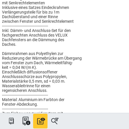
mit Senkrechtelementen
Inklusive eines Satzes Eindeckrahmen
Verlängerungsteile für bis zu 1m
Dachüberstand und einer Rinne
zwischen Fenster und Senkrechtelement
----------------------------------------
Inkl. Dämm- und Anschluss-Set für den
fachgerechten Anschluss des VELUX
Dachfensters an die Dämmung des
Daches.
Dämmrahmen aus Polyethylen zur
Reduzierung der Wärmebrücke am Übergang
vom Fenster zum Dach, Wärmeleitfähig-
keit = 0,04 W/(m K).
Einschließlich diffusionsoffener
Anschlussschürze aus Polypropylen,
Materialstärke 0,5 mm, sd = 0,03 m.
Wasserableitrinne für einen
regensicheren Anschluss.
----------------------------------------
Material: Aluminium im Farbton der
Fenster-Abdeckung.
----------------------------------------
Zum Einbau von zwei Fenstern mit
Senkrechtelementen
Abstand zum rechts danebenliegenden
Fenster: 10cm