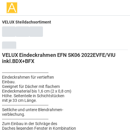
VELUX Steildachsortiment
VELUX Eindeckrahmen EFN SK06 2022EVFE/VIU
inkl.BDX+BFX
----------------------------------------
Eindeckrahmen für vertieften
Einbau.
Geeignet für Dächer mit flachem
Eindeckmaterial bis 1,6 cm (2 x 0,8 cm)
Höhe. Seitenteile in Schichtstücken
mit je 33 cm Länge.
----------------------------------------
Seitliche und untere Blendrahmen-
verblechung.
----------------------------------------
Zum Einbau in der Schräge des
Daches liegenden Fenster in Kombination