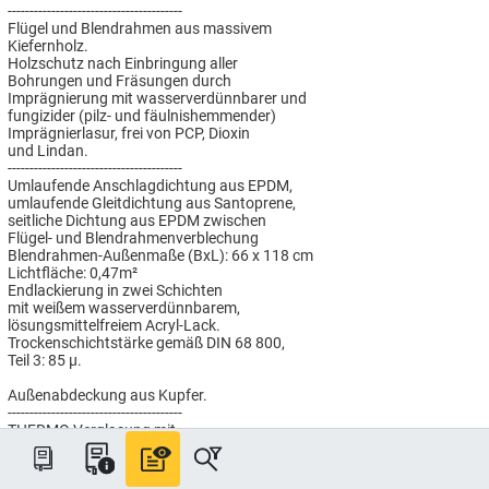
----------------------------------------
Flügel und Blendrahmen aus massivem
Kiefernholz.
Holzschutz nach Einbringung aller
Bohrungen und Fräsungen durch
Imprägnierung mit wasserverdünnbarer und
fungizider (pilz- und fäulnishemmender)
Imprägnierlasur, frei von PCP, Dioxin
und Lindan.
----------------------------------------
Umlaufende Anschlagdichtung aus EPDM,
umlaufende Gleitdichtung aus Santoprene,
seitliche Dichtung aus EPDM zwischen
Flügel- und Blendrahmenverblechung
Blendrahmen-Außenmaße (BxL): 66 x 118 cm
Lichtfläche: 0,47m²
Endlackierung in zwei Schichten
mit weißem wasserverdünnbarem,
lösungsmittelfreiem Acryl-Lack.
Trockenschichtstärke gemäß DIN 68 800,
Teil 3: 85 µ.
Außenabdeckung aus Kupfer.
----------------------------------------
THERMO Verglasung mit
sehr guten technischen Werten:
Wärmedurchgangswert Uw = 1,3 W/(m²K),
Schalldämmwert Rw(C,Ctr)= 35(-1,-3) dB,