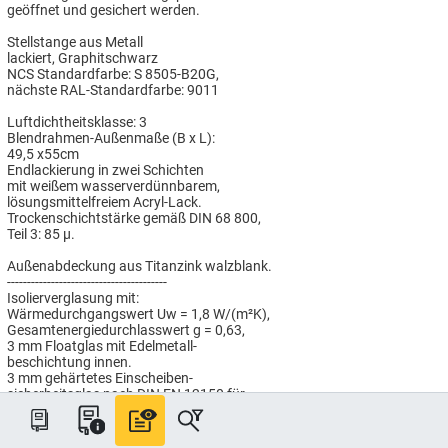
geöffnet und gesichert werden.
Stellstange aus Metall
lackiert, Graphitschwarz
NCS Standardfarbe: S 8505-B20G,
nächste RAL-Standardfarbe: 9011
Luftdichtheitsklasse: 3
Blendrahmen-Außenmaße (B x L):
49,5 x55cm
Endlackierung in zwei Schichten
mit weißem wasserverdünnbarem,
lösungsmittelfreiem Acryl-Lack.
Trockenschichtstärke gemäß DIN 68 800,
Teil 3: 85 µ.
Außenabdeckung aus Titanzink walzblank.
----------------------------------------
Isolierverglasung mit:
Wärmedurchgangswert Uw = 1,8 W/(m²K),
Gesamtenergiedurchlasswert g = 0,63,
3 mm Floatglas mit Edelmetall-
beschichtung innen.
3 mm gehärtetes Einscheiben-
sicherheitsglas nach DIN EN 12150 für
erhöhte Hagelsicherheit außen.
Alle technischen Werte sind normgemäß