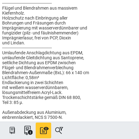
----------------------------------------
Flügel und Blendrahmen aus massivem
Kiefernholz.
Holzschutz nach Einbringung aller
Bohrungen und Fräsungen durch
Imprägnierung mit wasserverdünnbarer und
fungizider (pilz- und fäulnishemmender)
Imprägnierlasur, frei von PCP, Dioxin
und Lindan.
----------------------------------------
Umlaufende Anschlagdichtung aus EPDM,
umlaufende Gleitdichtung aus Santoprene,
seitliche Dichtung aus EPDM zwischen
Flügel- und Blendrahmenverblechung
Blendrahmen-Außenmaße (BxL): 66 x 140 cm
Lichtfläche: 0,58m²
Endlackierung in zwei Schichten
mit weißem wasserverdünnbarem,
lösungsmittelfreiem Acryl-Lack.
Trockenschichtstärke gemäß DIN 68 800,
Teil 3: 85 µ.
Außenabdeckung aus Aluminium,
einbrennlackiert, NCS S 7500-N.
----------------------------------------
ENERGIE PLUS Verglasung
Passivhaus tauglich, für besonders
hohen Wärmeschutz: Uw = 1,0 W/(m²K),