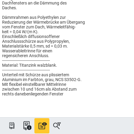
Dachfensters an die Dämmung des
Daches.
Dämmrahmen aus Polyethylen zur
Reduzierung der Wärmebrücke am Übergang
vom Fenster zum Dach, Wärmeleitfähig-
keit = 0,04 W/(m K).
Einschließlich diffusionsoffener
Anschlussschürze aus Polypropylen,
Materialstärke 0,5 mm, sd = 0,03 m.
Wasserableitrinne für einen
regensicheren Anschluss.
----------------------------------------
Material: Titanzink walzblank.
----------------------------------------
Unterteil mit Schürze aus plissiertem
Aluminium im Farbton, grau, NCS S3502-G.
Mit flexibel einstellbarer Mittelrinne
zwischen 10 und 16cm als Abstand zum
rechts danebenliegenden Fenster