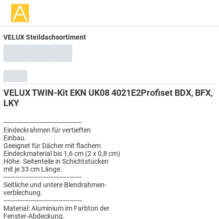
VELUX Steildachsortiment
VELUX TWIN-Kit EKN UK08 4021E2Profiset BDX, BFX,
LKY
----------------------------------------
Eindeckrahmen für vertieften
Einbau.
Geeignet für Dächer mit flachem
Eindeckmaterial bis 1,6 cm (2 x 0,8 cm)
Höhe. Seitenteile in Schichtstücken
mit je 33 cm Länge.
----------------------------------------
Seitliche und untere Blendrahmen-
verblechung.
----------------------------------------
Material: Aluminium im Farbton der
Fenster-Abdeckung.