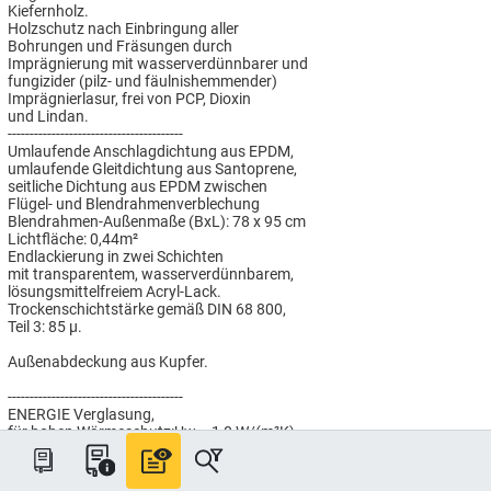
Kiefernholz.
Holzschutz nach Einbringung aller
Bohrungen und Fräsungen durch
Imprägnierung mit wasserverdünnbarer und
fungizider (pilz- und fäulnishemmender)
Imprägnierlasur, frei von PCP, Dioxin
und Lindan.
----------------------------------------
Umlaufende Anschlagdichtung aus EPDM,
umlaufende Gleitdichtung aus Santoprene,
seitliche Dichtung aus EPDM zwischen
Flügel- und Blendrahmenverblechung
Blendrahmen-Außenmaße (BxL): 78 x 95 cm
Lichtfläche: 0,44m²
Endlackierung in zwei Schichten
mit transparentem, wasserverdünnbarem,
lösungsmittelfreiem Acryl-Lack.
Trockenschichtstärke gemäß DIN 68 800,
Teil 3: 85 µ.
Außenabdeckung aus Kupfer.
----------------------------------------
ENERGIE Verglasung,
für hohen Wärmeschutz:Uw = 1,0 W/(m²K),
Gesamtenergiedurchlasswert g = 0,46.
Erhöhter Schallschutz: