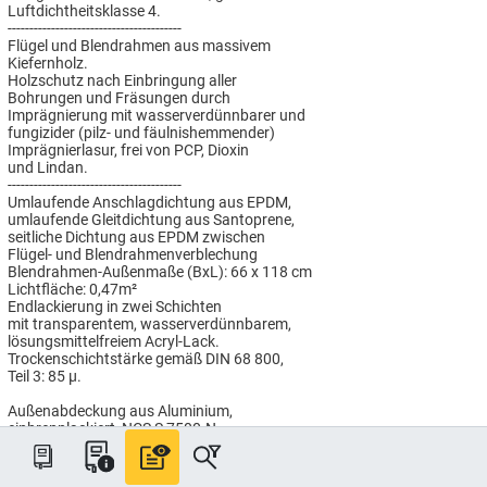
Luftdichtheitsklasse 4.
----------------------------------------
Flügel und Blendrahmen aus massivem
Kiefernholz.
Holzschutz nach Einbringung aller
Bohrungen und Fräsungen durch
Imprägnierung mit wasserverdünnbarer und
fungizider (pilz- und fäulnishemmender)
Imprägnierlasur, frei von PCP, Dioxin
und Lindan.
----------------------------------------
Umlaufende Anschlagdichtung aus EPDM,
umlaufende Gleitdichtung aus Santoprene,
seitliche Dichtung aus EPDM zwischen
Flügel- und Blendrahmenverblechung
Blendrahmen-Außenmaße (BxL): 66 x 118 cm
Lichtfläche: 0,47m²
Endlackierung in zwei Schichten
mit transparentem, wasserverdünnbarem,
lösungsmittelfreiem Acryl-Lack.
Trockenschichtstärke gemäß DIN 68 800,
Teil 3: 85 µ.
Außenabdeckung aus Aluminium,
einbrennlackiert, NCS S 7500-N.
----------------------------------------
ENERGIE Hitzeschutz Verglasung,
für hohen Wärmeschutz:Uw = 1,1 W/(m²K),