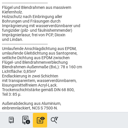
----------------------------------------
Flügel und Blendrahmen aus massivem
Kiefernholz.
Holzschutz nach Einbringung aller
Bohrungen und Fräsungen durch
Imprägnierung mit wasserverdünnbarer und
fungizider (pilz- und fäulnishemmender)
Imprägnierlasur, frei von PCP, Dioxin
und Lindan.
----------------------------------------
Umlaufende Anschlagdichtung aus EPDM,
umlaufende Gleitdichtung aus Santoprene,
seitliche Dichtung aus EPDM zwischen
Flügel- und Blendrahmenverblechung
Blendrahmen-Außenmaße (BxL): 78 x 160 cm
Lichtfläche: 0,85m²
Endlackierung in zwei Schichten
mit transparentem, wasserverdünnbarem,
lösungsmittelfreiem Acryl-Lack.
Trockenschichtstärke gemäß DIN 68 800,
Teil 3: 85 µ.
Außenabdeckung aus Aluminium,
einbrennlackiert, NCS S 7500-N.
----------------------------------------
ENERGIE WÄRMEDÄMMUNG Verglasung
Passivhaus tauglich, für besonders
hohen Wärmeschutz: Uw = 0,86 W/(m²K),