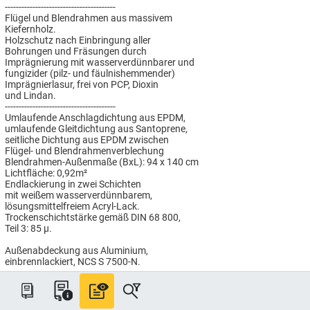
----------------------------------------
Flügel und Blendrahmen aus massivem
Kiefernholz.
Holzschutz nach Einbringung aller
Bohrungen und Fräsungen durch
Imprägnierung mit wasserverdünnbarer und
fungizider (pilz- und fäulnishemmender)
Imprägnierlasur, frei von PCP, Dioxin
und Lindan.
----------------------------------------
Umlaufende Anschlagdichtung aus EPDM,
umlaufende Gleitdichtung aus Santoprene,
seitliche Dichtung aus EPDM zwischen
Flügel- und Blendrahmenverblechung
Blendrahmen-Außenmaße (BxL): 94 x 140 cm
Lichtfläche: 0,92m²
Endlackierung in zwei Schichten
mit weißem wasserverdünnbarem,
lösungsmittelfreiem Acryl-Lack.
Trockenschichtstärke gemäß DIN 68 800,
Teil 3: 85 µ.
Außenabdeckung aus Aluminium,
einbrennlackiert, NCS S 7500-N.
----------------------------------------
ENERGIE PLUS Verglasung
Passivhaus tauglich, für besonders
hohen Wärmeschutz: Uw = 1,0 W/(m²K),