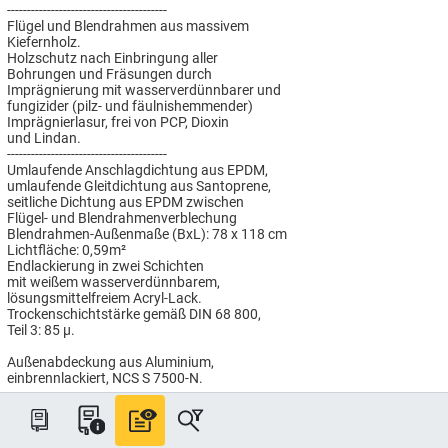
----------------------------------------
Flügel und Blendrahmen aus massivem
Kiefernholz.
Holzschutz nach Einbringung aller
Bohrungen und Fräsungen durch
Imprägnierung mit wasserverdünnbarer und
fungizider (pilz- und fäulnishemmender)
Imprägnierlasur, frei von PCP, Dioxin
und Lindan.
----------------------------------------
Umlaufende Anschlagdichtung aus EPDM,
umlaufende Gleitdichtung aus Santoprene,
seitliche Dichtung aus EPDM zwischen
Flügel- und Blendrahmenverblechung
Blendrahmen-Außenmaße (BxL): 78 x 118 cm
Lichtfläche: 0,59m²
Endlackierung in zwei Schichten
mit weißem wasserverdünnbarem,
lösungsmittelfreiem Acryl-Lack.
Trockenschichtstärke gemäß DIN 68 800,
Teil 3: 85 µ.
Außenabdeckung aus Aluminium,
einbrennlackiert, NCS S 7500-N.
----------------------------------------
ENERGIE Verglasung,
für hohen Wärmeschutz:Uw = 1,0 W/(m²K),