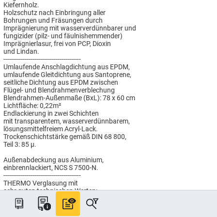
Kiefernholz.
Holzschutz nach Einbringung aller
Bohrungen und Fräsungen durch
Imprägnierung mit wasserverdünnbarer und
fungizider (pilz- und fäulnishemmender)
Imprägnierlasur, frei von PCP, Dioxin
und Lindan.
----------------------------------------
Umlaufende Anschlagdichtung aus EPDM,
umlaufende Gleitdichtung aus Santoprene,
seitliche Dichtung aus EPDM zwischen
Flügel- und Blendrahmenverblechung
Blendrahmen-Außenmaße (BxL): 78 x 60 cm
Lichtfläche: 0,22m²
Endlackierung in zwei Schichten
mit transparentem, wasserverdünnbarem,
lösungsmittelfreiem Acryl-Lack.
Trockenschichtstärke gemäß DIN 68 800,
Teil 3: 85 µ.
Außenabdeckung aus Aluminium,
einbrennlackiert, NCS S 7500-N.
----------------------------------------
THERMO Verglasung mit
sehr guten technischen Werten:
Wärmedurchgangswert Uw = 1,3 W/(m²K),
Schalldämmwert Rw(C,Ctr)= 35(-1,-3) dB,
Schallschutzklasse 2,