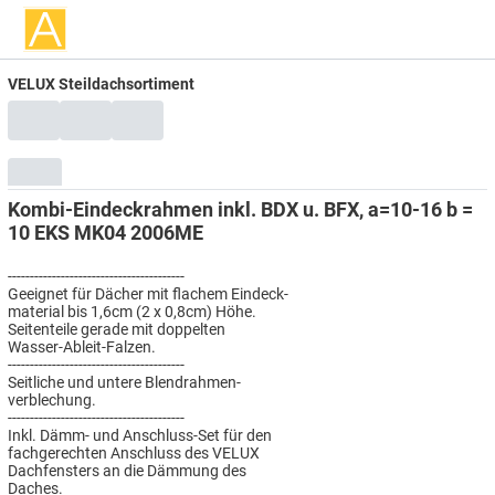
VELUX Steildachsortiment
Kombi-Eindeckrahmen inkl. BDX u. BFX, a=10-16 b =
10 EKS MK04 2006ME
----------------------------------------
Geeignet für Dächer mit flachem Eindeck-
material bis 1,6cm (2 x 0,8cm) Höhe.
Seitenteile gerade mit doppelten
Wasser-Ableit-Falzen.
----------------------------------------
Seitliche und untere Blendrahmen-
verblechung.
----------------------------------------
Inkl. Dämm- und Anschluss-Set für den
fachgerechten Anschluss des VELUX
Dachfensters an die Dämmung des
Daches.