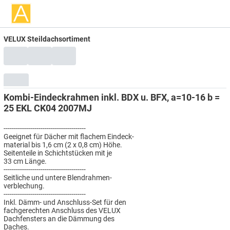
VELUX Steildachsortiment
Kombi-Eindeckrahmen inkl. BDX u. BFX, a=10-16 b =
25 EKL CK04 2007MJ
----------------------------------------
Geeignet für Dächer mit flachem Eindeck-
material bis 1,6 cm (2 x 0,8 cm) Höhe.
Seitenteile in Schichtstücken mit je
33 cm Länge.
----------------------------------------
Seitliche und untere Blendrahmen-
verblechung.
----------------------------------------
Inkl. Dämm- und Anschluss-Set für den
fachgerechten Anschluss des VELUX
Dachfensters an die Dämmung des
Daches.