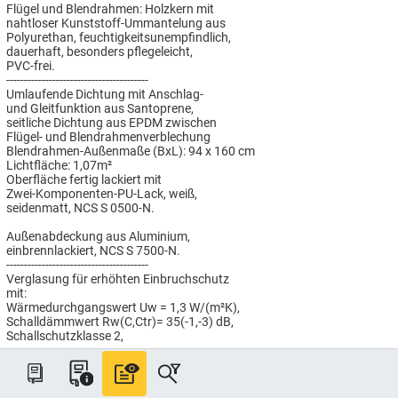
Flügel und Blendrahmen: Holzkern mit
nahtloser Kunststoff-Ummantelung aus
Polyurethan, feuchtigkeitsunempfindlich,
dauerhaft, besonders pflegeleicht,
PVC-frei.
----------------------------------------
Umlaufende Dichtung mit Anschlag-
und Gleitfunktion aus Santoprene,
seitliche Dichtung aus EPDM zwischen
Flügel- und Blendrahmenverblechung
Blendrahmen-Außenmaße (BxL): 94 x 160 cm
Lichtfläche: 1,07m²
Oberfläche fertig lackiert mit
Zwei-Komponenten-PU-Lack, weiß,
seidenmatt, NCS S 0500-N.
Außenabdeckung aus Aluminium,
einbrennlackiert, NCS S 7500-N.
----------------------------------------
Verglasung für erhöhten Einbruchschutz
mit:
Wärmedurchgangswert Uw = 1,3 W/(m²K),
Schalldämmwert Rw(C,Ctr)= 35(-1,-3) dB,
Schallschutzklasse 2,
Gesamtenergiedurchlasswert g = 0,63,
2x3 mm Verbund-Sicherheitsglas mit