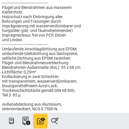
----------------------------------------
Flügel und Blendrahmen aus massivem
Kiefernholz.
Holzschutz nach Einbringung aller
Bohrungen und Fräsungen durch
Imprägnierung mit wasserverdünnbarer und
fungizider (pilz- und fäulnishemmender)
Imprägnierlasur, frei von PCP, Dioxin
und Lindan.
----------------------------------------
Umlaufende Anschlagdichtung aus EPDM,
umlaufende Gleitdichtung aus Santoprene,
seitliche Dichtung aus EPDM zwischen
Flügel- und Blendrahmenverblechung
Blendrahmen-Außenmaße (BxL): 55 x 98 cm
Lichtfläche: 0,29m²
Endlackierung in zwei Schichten
mit transparentem, wasserverdünnbarem,
lösungsmittelfreiem Acryl-Lack.
Trockenschichtstärke gemäß DIN 68 800,
Teil 3: 85 µ.
Außenabdeckung aus Aluminium,
einbrennlackiert, NCS S 7500-N.
----------------------------------------
THERMO Verglasung mit
sehr guten technischen Werten:
Wärmedurchgangswert Uw = 1,3 W/(m²K),