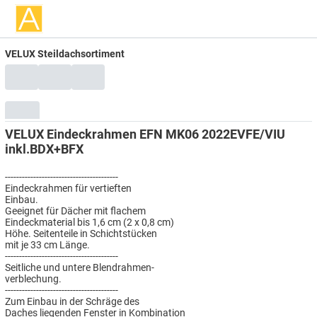
VELUX Steildachsortiment
VELUX Eindeckrahmen EFN MK06 2022EVFE/VIU
inkl.BDX+BFX
----------------------------------------
Eindeckrahmen für vertieften
Einbau.
Geeignet für Dächer mit flachem
Eindeckmaterial bis 1,6 cm (2 x 0,8 cm)
Höhe. Seitenteile in Schichtstücken
mit je 33 cm Länge.
----------------------------------------
Seitliche und untere Blendrahmen-
verblechung.
----------------------------------------
Zum Einbau in der Schräge des
Daches liegenden Fenster in Kombination