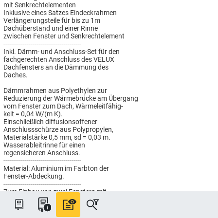
mit Senkrechtelementen
Inklusive eines Satzes Eindeckrahmen
Verlängerungsteile für bis zu 1m
Dachüberstand und einer Rinne
zwischen Fenster und Senkrechtelement
----------------------------------------
Inkl. Dämm- und Anschluss-Set für den
fachgerechten Anschluss des VELUX
Dachfensters an die Dämmung des
Daches.
Dämmrahmen aus Polyethylen zur
Reduzierung der Wärmebrücke am Übergang
vom Fenster zum Dach, Wärmeleitfähig-
keit = 0,04 W/(m K).
Einschließlich diffusionsoffener
Anschlussschürze aus Polypropylen,
Materialstärke 0,5 mm, sd = 0,03 m.
Wasserableitrinne für einen
regensicheren Anschluss.
----------------------------------------
Material: Aluminium im Farbton der
Fenster-Abdeckung.
----------------------------------------
Zum Einbau von zwei Fenstern mit
Senkrechtelementen
Abstand zum rechts danebenliegenden
Fenster: 10cm