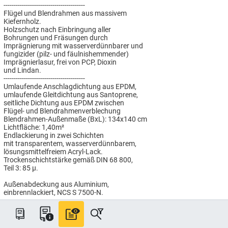
----------------------------------------
Flügel und Blendrahmen aus massivem
Kiefernholz.
Holzschutz nach Einbringung aller
Bohrungen und Fräsungen durch
Imprägnierung mit wasserverdünnbarer und
fungizider (pilz- und fäulnishemmender)
Imprägnierlasur, frei von PCP, Dioxin
und Lindan.
----------------------------------------
Umlaufende Anschlagdichtung aus EPDM,
umlaufende Gleitdichtung aus Santoprene,
seitliche Dichtung aus EPDM zwischen
Flügel- und Blendrahmenverblechung
Blendrahmen-Außenmaße (BxL): 134x140 cm
Lichtfläche: 1,40m²
Endlackierung in zwei Schichten
mit transparentem, wasserverdünnbarem,
lösungsmittelfreiem Acryl-Lack.
Trockenschichtstärke gemäß DIN 68 800,
Teil 3: 85 µ.
Außenabdeckung aus Aluminium,
einbrennlackiert, NCS S 7500-N.
----------------------------------------
ENERGIE PLUS Verglasung
Passivhaus tauglich, für besonders
hohen Wärmeschutz: Uw = 1,0 W/(m²K),