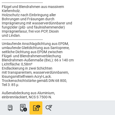
----------------------------------------
Flügel und Blendrahmen aus massivem
Kiefernholz.
Holzschutz nach Einbringung aller
Bohrungen und Fräsungen durch
Imprägnierung mit wasserverdünnbarer und
fungizider (pilz- und fäulnishemmender)
Imprägnierlasur, frei von PCP, Dioxin
und Lindan.
----------------------------------------
Umlaufende Anschlagdichtung aus EPDM,
umlaufende Gleitdichtung aus Santoprene,
seitliche Dichtung aus EPDM zwischen
Flügel- und Blendrahmenverblechung
Blendrahmen-Außenmaße (BxL): 66 x 140 cm
Lichtfläche: 0,58m²
Endlackierung in zwei Schichten
mit transparentem, wasserverdünnbarem,
lösungsmittelfreiem Acryl-Lack.
Trockenschichtstärke gemäß DIN 68 800,
Teil 3: 85 µ.
Außenabdeckung aus Aluminium,
einbrennlackiert, NCS S 7500-N.
----------------------------------------
ENERGIE SCHALLSCHUTZ Verglasung
für besonders hohen Schallschutz:
Rw(C,Ctr)= 42(-2,-5)dB;