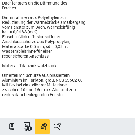
Dachfensters an die Dämmung des
Daches.
Dämmrahmen aus Polyethylen zur
Reduzierung der Wärmebrücke am Übergang
vom Fenster zum Dach, Wärmeleitfähig-
keit = 0,04 W/(m K).
Einschließlich diffusionsoffener
Anschlussschürze aus Polypropylen,
Materialstärke 0,5 mm, sd = 0,03 m.
Wasserableitrinne für einen
regensicheren Anschluss.
----------------------------------------
Material: Titanzink walzblank.
----------------------------------------
Unterteil mit Schürze aus plissiertem
Aluminium im Farbton, grau, NCS S3502-G.
Mit flexibel einstellbarer Mittelrinne
zwischen 10 und 16cm als Abstand zum
rechts danebenliegenden Fenster