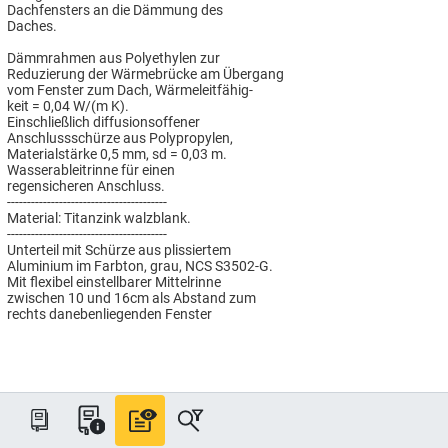
Dachfensters an die Dämmung des
Daches.
Dämmrahmen aus Polyethylen zur
Reduzierung der Wärmebrücke am Übergang
vom Fenster zum Dach, Wärmeleitfähig-
keit = 0,04 W/(m K).
Einschließlich diffusionsoffener
Anschlussschürze aus Polypropylen,
Materialstärke 0,5 mm, sd = 0,03 m.
Wasserableitrinne für einen
regensicheren Anschluss.
----------------------------------------
Material: Titanzink walzblank.
----------------------------------------
Unterteil mit Schürze aus plissiertem
Aluminium im Farbton, grau, NCS S3502-G.
Mit flexibel einstellbarer Mittelrinne
zwischen 10 und 16cm als Abstand zum
rechts danebenliegenden Fenster