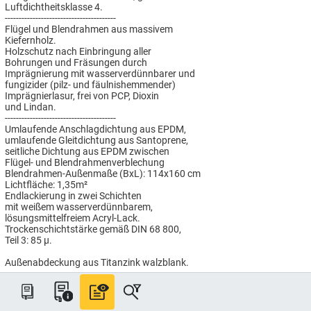
Luftdichtheitsklasse 4.
----------------------------------------
Flügel und Blendrahmen aus massivem
Kiefernholz.
Holzschutz nach Einbringung aller
Bohrungen und Fräsungen durch
Imprägnierung mit wasserverdünnbarer und
fungizider (pilz- und fäulnishemmender)
Imprägnierlasur, frei von PCP, Dioxin
und Lindan.
----------------------------------------
Umlaufende Anschlagdichtung aus EPDM,
umlaufende Gleitdichtung aus Santoprene,
seitliche Dichtung aus EPDM zwischen
Flügel- und Blendrahmenverblechung
Blendrahmen-Außenmaße (BxL): 114x160 cm
Lichtfläche: 1,35m²
Endlackierung in zwei Schichten
mit weißem wasserverdünnbarem,
lösungsmittelfreiem Acryl-Lack.
Trockenschichtstärke gemäß DIN 68 800,
Teil 3: 85 µ.
Außenabdeckung aus Titanzink walzblank.
----------------------------------------
ENERGIE PLUS Verglasung
Passivhaus tauglich, für besonders
hohen Wärmeschutz: Uw = 1,0 W/(m²K),