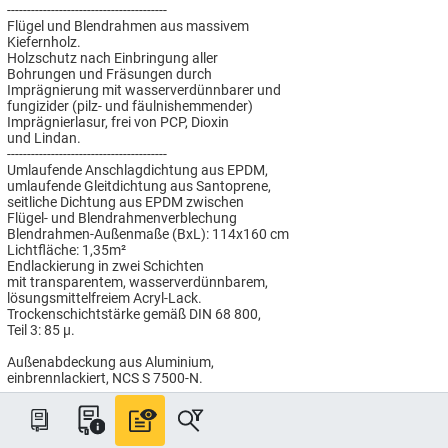
----------------------------------------
Flügel und Blendrahmen aus massivem
Kiefernholz.
Holzschutz nach Einbringung aller
Bohrungen und Fräsungen durch
Imprägnierung mit wasserverdünnbarer und
fungizider (pilz- und fäulnishemmender)
Imprägnierlasur, frei von PCP, Dioxin
und Lindan.
----------------------------------------
Umlaufende Anschlagdichtung aus EPDM,
umlaufende Gleitdichtung aus Santoprene,
seitliche Dichtung aus EPDM zwischen
Flügel- und Blendrahmenverblechung
Blendrahmen-Außenmaße (BxL): 114x160 cm
Lichtfläche: 1,35m²
Endlackierung in zwei Schichten
mit transparentem, wasserverdünnbarem,
lösungsmittelfreiem Acryl-Lack.
Trockenschichtstärke gemäß DIN 68 800,
Teil 3: 85 µ.
Außenabdeckung aus Aluminium,
einbrennlackiert, NCS S 7500-N.
----------------------------------------
THERMO Verglasung mit
sehr guten technischen Werten:
Wärmedurchgangswert Uw = 1,3 W/(m²K),