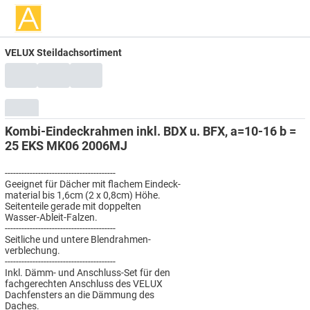
VELUX Steildachsortiment
Kombi-Eindeckrahmen inkl. BDX u. BFX, a=10-16 b =
25 EKS MK06 2006MJ
----------------------------------------
Geeignet für Dächer mit flachem Eindeck-
material bis 1,6cm (2 x 0,8cm) Höhe.
Seitenteile gerade mit doppelten
Wasser-Ableit-Falzen.
----------------------------------------
Seitliche und untere Blendrahmen-
verblechung.
----------------------------------------
Inkl. Dämm- und Anschluss-Set für den
fachgerechten Anschluss des VELUX
Dachfensters an die Dämmung des
Daches.