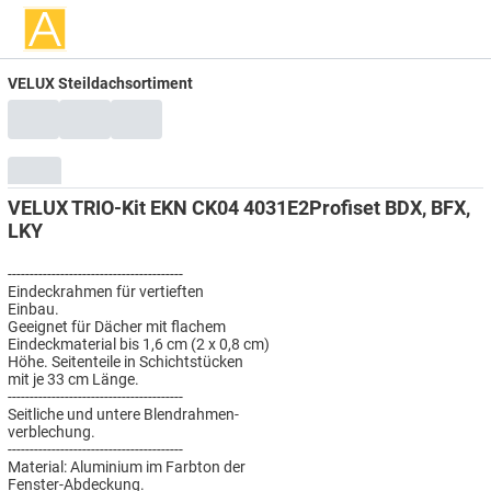
VELUX Steildachsortiment
VELUX TRIO-Kit EKN CK04 4031E2Profiset BDX, BFX,
LKY
----------------------------------------
Eindeckrahmen für vertieften
Einbau.
Geeignet für Dächer mit flachem
Eindeckmaterial bis 1,6 cm (2 x 0,8 cm)
Höhe. Seitenteile in Schichtstücken
mit je 33 cm Länge.
----------------------------------------
Seitliche und untere Blendrahmen-
verblechung.
----------------------------------------
Material: Aluminium im Farbton der
Fenster-Abdeckung.