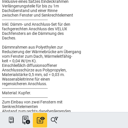
Inklusive eines Satzes Eindeckrahmen
Verlängerungsteile für bis zu 1m
Dachüberstand und einer Rinne
zwischen Fenster und Senkrechtelement
----------------------------------------
Inkl. Dämm- und Anschluss-Set für den
fachgerechten Anschluss des VELUX
Dachfensters an die Dämmung des
Daches.
Dämmrahmen aus Polyethylen zur
Reduzierung der Wärmebrücke am Übergang
vom Fenster zum Dach, Wärmeleitfähig-
keit = 0,04 W/(m K).
Einschließlich diffusionsoffener
Anschlussschürze aus Polypropylen,
Materialstärke 0,5 mm, sd = 0,03 m.
Wasserableitrinne für einen
regensicheren Anschluss.
----------------------------------------
Material: Kupfer.
----------------------------------------
Zum Einbau von zwei Fenstern mit
Senkrechtelementen
Abstand zum rechts danebenliegenden
Fenster: 10cm