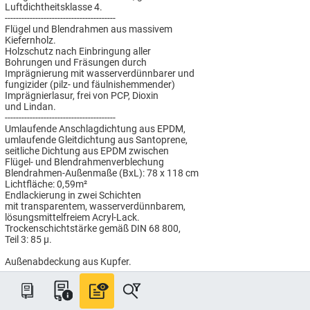
Luftdichtheitsklasse 4.
----------------------------------------
Flügel und Blendrahmen aus massivem
Kiefernholz.
Holzschutz nach Einbringung aller
Bohrungen und Fräsungen durch
Imprägnierung mit wasserverdünnbarer und
fungizider (pilz- und fäulnishemmender)
Imprägnierlasur, frei von PCP, Dioxin
und Lindan.
----------------------------------------
Umlaufende Anschlagdichtung aus EPDM,
umlaufende Gleitdichtung aus Santoprene,
seitliche Dichtung aus EPDM zwischen
Flügel- und Blendrahmenverblechung
Blendrahmen-Außenmaße (BxL): 78 x 118 cm
Lichtfläche: 0,59m²
Endlackierung in zwei Schichten
mit transparentem, wasserverdünnbarem,
lösungsmittelfreiem Acryl-Lack.
Trockenschichtstärke gemäß DIN 68 800,
Teil 3: 85 µ.
Außenabdeckung aus Kupfer.
----------------------------------------
ENERGIE PLUS Verglasung
Passivhaus tauglich, für besonders
hohen Wärmeschutz: Uw = 1,0 W/(m²K),