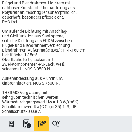
Flügel und Blendrahmen: Holzkern mit
nahtloser Kunststoff-Ummantelung aus
Polyurethan, feuchtigkeitsunempfindlich,
dauerhaft, besonders pflegeleicht,
PVC-frei.
----------------------------------------
Umlaufende Dichtung mit Anschlag-
und Gleitfunktion aus Santoprene,
seitliche Dichtung aus EPDM zwischen
Flügel- und Blendrahmenverblechung
Blendrahmen-Außenmaße (BxL): 114x160 cm
Lichtfläche: 1,35m²
Oberfläche fertig lackiert mit
Zwei-Komponenten-PU-Lack, weiß,
seidenmatt, NCS S 0500-N.
Außenabdeckung aus Aluminium,
einbrennlackiert, NCS S 7500-N.
----------------------------------------
THERMO Verglasung mit
sehr guten technischen Werten:
Wärmedurchgangswert Uw = 1,3 W/(m²K),
Schalldämmwert Rw(C,Ctr)= 35(-1,-3) dB,
Schallschutzklasse 2,
Gesamtenergiedurchlasswert g = 0,46,
2 x 3 mm Verbund-Sicherheitsglas innen