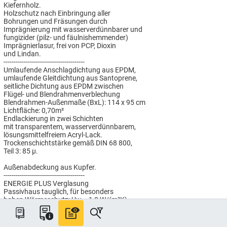
Kiefernholz.
Holzschutz nach Einbringung aller
Bohrungen und Fräsungen durch
Imprägnierung mit wasserverdünnbarer und
fungizider (pilz- und fäulnishemmender)
Imprägnierlasur, frei von PCP, Dioxin
und Lindan.
----------------------------------------
Umlaufende Anschlagdichtung aus EPDM,
umlaufende Gleitdichtung aus Santoprene,
seitliche Dichtung aus EPDM zwischen
Flügel- und Blendrahmenverblechung
Blendrahmen-Außenmaße (BxL): 114 x 95 cm
Lichtfläche: 0,70m²
Endlackierung in zwei Schichten
mit transparentem, wasserverdünnbarem,
lösungsmittelfreiem Acryl-Lack.
Trockenschichtstärke gemäß DIN 68 800,
Teil 3: 85 µ.
Außenabdeckung aus Kupfer.
----------------------------------------
ENERGIE PLUS Verglasung
Passivhaus tauglich, für besonders
hohen Wärmeschutz: Uw = 1,0 W/(m²K),
Gesamtenergiedurchlasswert g = 0,44.
Erhöhter Schallschutz: