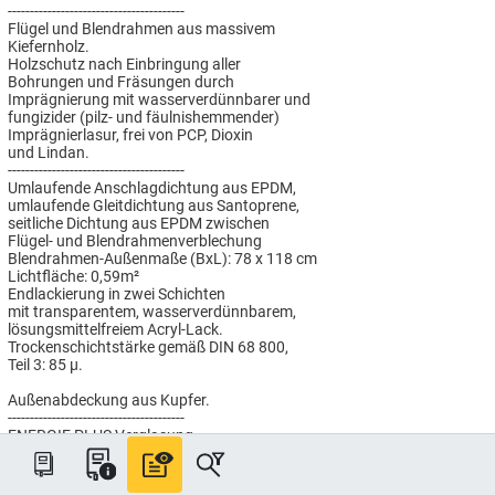
----------------------------------------
Flügel und Blendrahmen aus massivem
Kiefernholz.
Holzschutz nach Einbringung aller
Bohrungen und Fräsungen durch
Imprägnierung mit wasserverdünnbarer und
fungizider (pilz- und fäulnishemmender)
Imprägnierlasur, frei von PCP, Dioxin
und Lindan.
----------------------------------------
Umlaufende Anschlagdichtung aus EPDM,
umlaufende Gleitdichtung aus Santoprene,
seitliche Dichtung aus EPDM zwischen
Flügel- und Blendrahmenverblechung
Blendrahmen-Außenmaße (BxL): 78 x 118 cm
Lichtfläche: 0,59m²
Endlackierung in zwei Schichten
mit transparentem, wasserverdünnbarem,
lösungsmittelfreiem Acryl-Lack.
Trockenschichtstärke gemäß DIN 68 800,
Teil 3: 85 µ.
Außenabdeckung aus Kupfer.
----------------------------------------
ENERGIE PLUS Verglasung
Passivhaus tauglich, für besonders
hohen Wärmeschutz: Uw = 1,0 W/(m²K),
Gesamtenergiedurchlasswert g = 0,44.