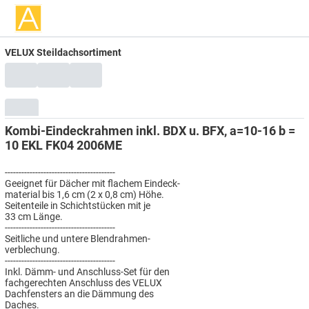
VELUX Steildachsortiment
Kombi-Eindeckrahmen inkl. BDX u. BFX, a=10-16 b =
10 EKL FK04 2006ME
----------------------------------------
Geeignet für Dächer mit flachem Eindeck-
material bis 1,6 cm (2 x 0,8 cm) Höhe.
Seitenteile in Schichtstücken mit je
33 cm Länge.
----------------------------------------
Seitliche und untere Blendrahmen-
verblechung.
----------------------------------------
Inkl. Dämm- und Anschluss-Set für den
fachgerechten Anschluss des VELUX
Dachfensters an die Dämmung des
Daches.